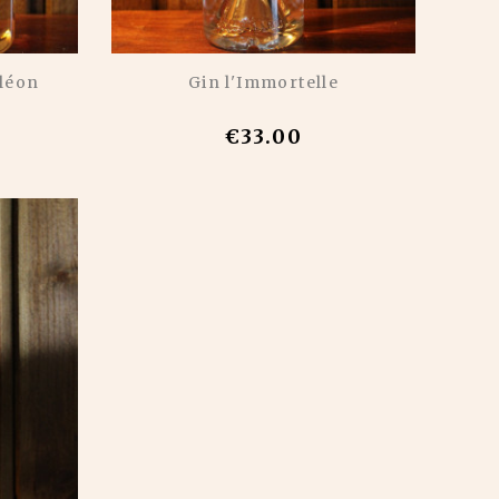
léon
Gin l'Immortelle
€33.00