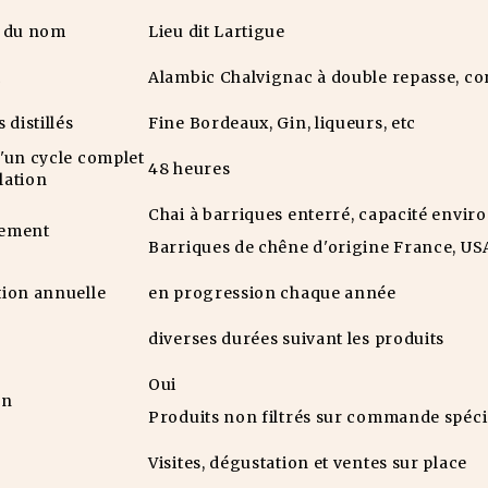
e du nom
Lieu dit Lartigue
c
Alambic Chalvignac à double repasse, con
 distillés
Fine Bordeaux, Gin, liqueurs, etc
'un cycle complet
48 heures
llation
Chai à barriques enterré, capacité envir
ssement
Barriques de chêne d'origine France, USA e
ion annuelle
en progression chaque année
diverses durées suivant les produits
Oui
on
Produits non filtrés sur commande spéci
Visites, dégustation et ventes sur place