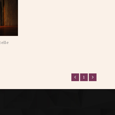
telle


1