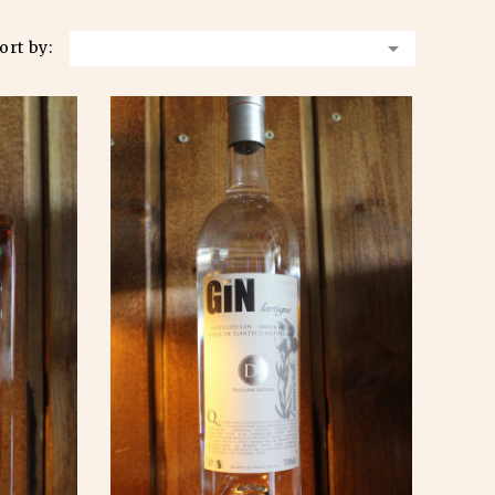

ort by: