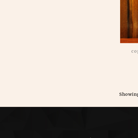
co
Showing