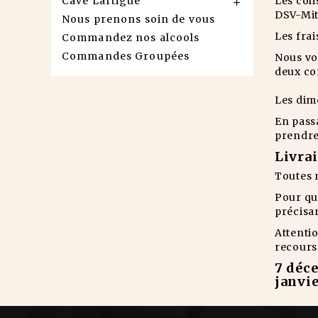
Cave Lartigue
Les coli

DSV-Mit
Nous prenons soin de vous
Les frai
Commandez nos alcools
Commandes Groupées
Nous vo
deux co
Les dim
En pass
prendre
Livra
Toutes n
Pour que
précisan
Attentio
recours 
7 déce
janvie