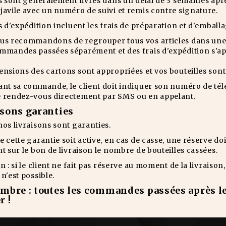
s sont généralement livrés dans un délai de 3 semaines aprè
javile avec un numéro de suivi et remis contre signature.
s d'expédition incluent les frais de préparation et d'emballag
us recommandons de regrouper tous vos articles dans un
mmandes passées séparément et des frais d'expédition s'app
ensions des cartons sont appropriées et vos bouteilles son
ant sa commande, le client doit indiquer son numéro de télé
 rendez-vous directement par SMS ou en appelant.
isons garanties
os livraisons sont garanties.
 cette garantie soit active, en cas de casse, une réserve doi
t sur le bon de livraison le nombre de bouteilles cassées.
n : si le client ne fait pas réserve au moment de la livraison
n'est possible.
mbre : toutes les commandes passées après le
r !