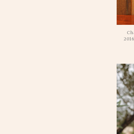
Ch
201