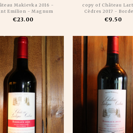
âteau Makievka 2016 -
copy of Château Lar
int Emilion - Magnum
Cèdres 2017 - Bord
€23.00
€9.50