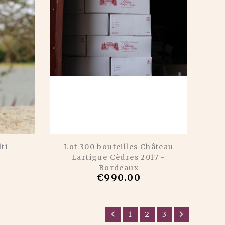
ti-
Lot 300 bouteilles Château
Lartigue Cèdres 2017 -
Bordeaux
€990.00


1
2
3