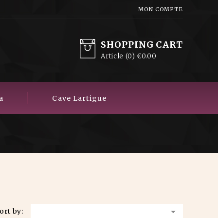
MON COMPTE
SHOPPING CART
Article
(0)
€0.00
a
Cave Lartigue

ort by: