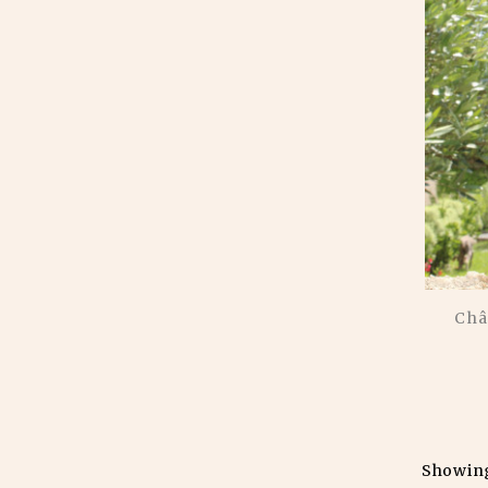
Châ
Showing