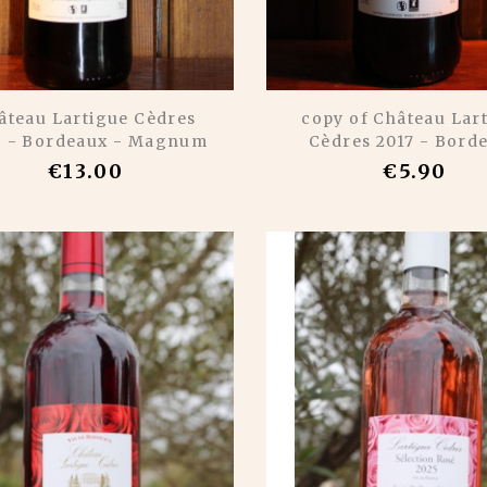
âteau Lartigue Cèdres
copy of Château Lar
6 - Bordeaux - Magnum
Cèdres 2017 - Bord
€13.00
€5.90