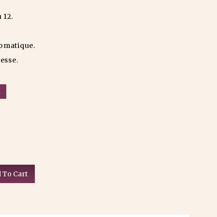
 12.
romatique.
esse.
u
 To Cart